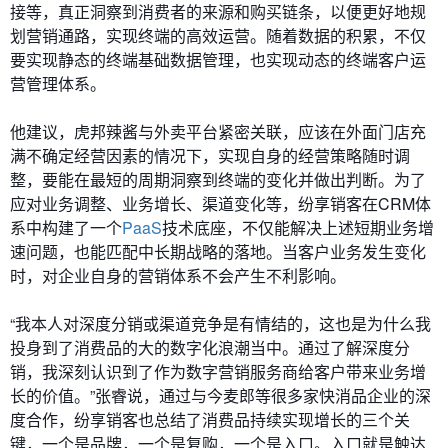
接等，真正洞察到消费者的来源和购买链条，以便更好地规
划营销通路，实现终端的高效运营。随着数据的积累，不仅
要实现静态的终端基础数据管理，也实现动态的终端客户运
营管理体系。
他建议，虎邦辣酱与外卖平台紧密关联，应该在外面门店充
满不确定经营因素的情况下，实现自身的经营策略随时调
整，要能在最短的周期洞察到终端的变化并做出判断。为了
应对业务调整、业务增长、渠道变化等，纷享销客在CRM体
系中构建了一个
PaaS
技术底座，不仅能解决上述短期业务增
速问题，也能匹配中长期战略的落地。当客户业务发生变化
时，对企业自身的营销体系不会产生不利影响。
“我本人对深度分销或渠道竞争是有情结的，这也是为什么我
投身到了消费品的大的数字化浪潮当中。通过了解深度分
销，我深刻认识到了作为数字营销服务商给客户带来业务增
长的价值。”张睿说，通过与今麦郎等很多家快消品企业的深
度合作，纷享销客也总结了消费品持续实现增长的三个关
键，一个是品牌，一个是复购，一个是入口。入口就是触达