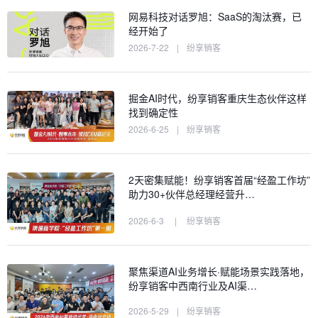
网易科技对话罗旭：SaaS的淘汰赛，已
经开始了
2026-7-22
|
纷享销客
掘金AI时代，纷享销客重庆生态伙伴这样
找到确定性
2026-6-25
|
纷享销客
2天密集赋能！纷享销客首届“经盈工作坊”
助力30+伙伴总经理经营升…
2026-6-3
|
纷享销客
聚焦渠道AI业务增长·赋能场景实践落地，
纷享销客中西南行业及AI渠…
2026-5-29
|
纷享销客