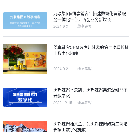
九联集团×纷享销客：搭建数智化营销服
务一体化平台，再创业务新增长
2024-9-3
|
纷享销客
纷享销客CRM为虎邦辣酱的第二次增长插
上数字化翅膀
2024-9-2
|
纷享销客
虎邦辣酱季忠凯：虎邦辣酱渠道深耕离不
开数字化
2022-12-15
|
纷享销客
虎邦辣酱陆文金：为虎邦辣酱的第二次增
长插上数字化翅膀