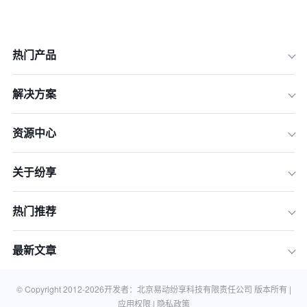
热门产品
解决方案
资源中心
关于纷享
一、企业营销探索的四个阶段
热门推荐
二、LTV运营需要的营销管理的能力
三、营销中台支撑企业营销数字/智化变
最新文章
革
四、企业数字化营销建设价值建立连接
战略：
© Copyright 2012-
2026
开发者：北京易动纷享科技有限责任公司 版本所有 |
应用权限 |
隐私政策