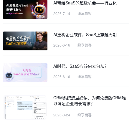
AI带给SaaS的超级机会——行业化
2026-7-14
|
纷享销客
AI重构企业软件，SaaS正穿越周期
2026-6-16
|
纷享销客
AI时代，SaaS应该何去何从？
2026-6-16
|
纷享销客
CRM系统选型必读：为何免费版CRM难
以满足企业增长需求？
2026-3-24
|
纷享销客