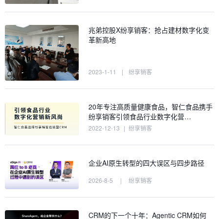
兆弟控股X纷享销客：抢占建材数字化变
革新高地
2023-1-11
|
纷享销客
20年专注高质量健康食品，智仁食品携手
纷享销客引领食品行业数字化营…
2022-12-13
|
纷享销客
企业AI原生转型的四大误区与四步路径
2026-8-5
|
纷享销客
CRM的下一个十年：Agentic CRM如何