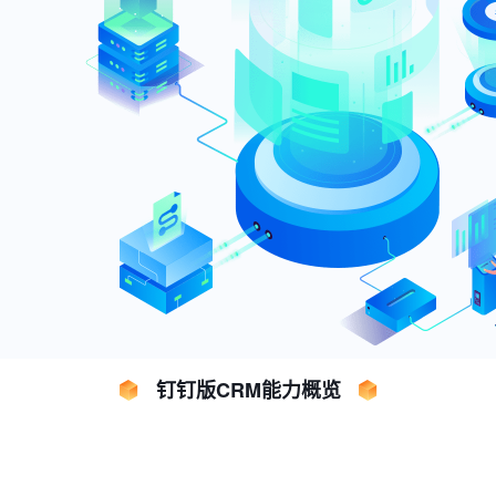
钉钉版CRM能力概览