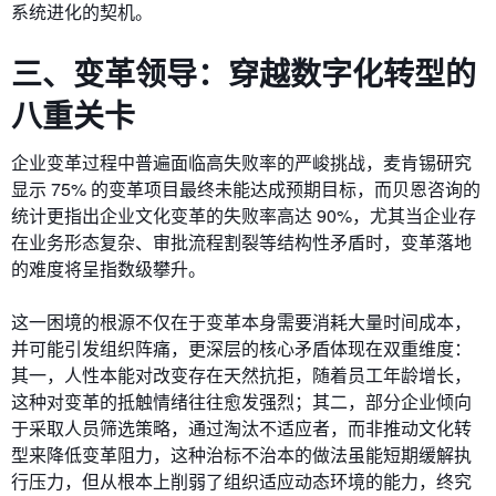
系统进化的契机。
三、
变革领导：
穿越数字化转型的
八重关卡
企业变革过程中普遍面临高失败率的严峻挑战，麦肯锡研究
显示 75% 的变革项目最终未能达成预期目标，而贝恩咨询的
统计更指出企业文化变革的失败率高达 90%，尤其当企业存
在业务形态复杂、审批流程割裂等结构性矛盾时，变革落地
的难度将呈指数级攀升。
这一困境的根源不仅在于变革本身需要消耗大量时间成本，
并可能引发组织阵痛，更深层的核心矛盾体现在双重维度：
其一，人性本能对改变存在天然抗拒，随着员工年龄增长，
这种对变革的抵触情绪往往愈发强烈；其二，部分企业倾向
于采取人员筛选策略，通过淘汰不适应者，而非推动文化转
型来降低变革阻力，这种治标不治本的做法虽能短期缓解执
行压力，但从根本上削弱了组织适应动态环境的能力，终究