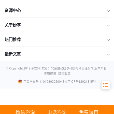
资源中心
关于纷享
一、烂尾项目背后的IT价值迷失
热门推荐
二、CEO眼中的IT原色：18字黄金法则
的深度解构
最新文章
三、变革领导：穿越数字化转型的八重
关卡
四、互动沟通的实战智慧
© Copyright 2012-
2026
开发者：北京易动纷享科技有限责任公司 版本所有 |
应用权限 |
隐私政策
京公网安备 11010802020043号
京ICP备12021815号
微信咨询
电话咨询
免费试用