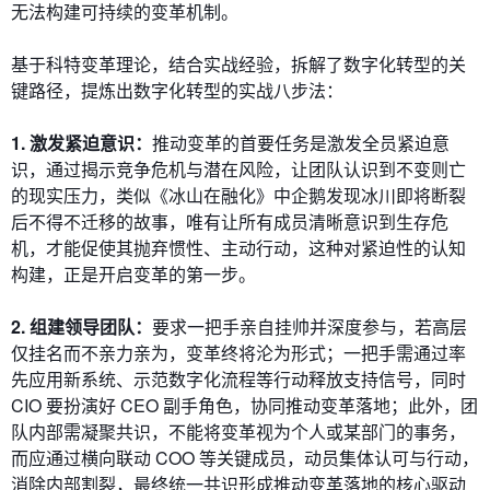
无法构建可持续的变革机制。
基于科特变革理论，结合实战经验，拆解了数字化转型的关
键路径，提炼出数字化转型的实战八步法：
1. 激发紧迫意识：
推动变革的首要任务是激发全员紧迫意
识，通过揭示竞争危机与潜在风险，让团队认识到不变则亡
的现实压力，类似
《冰山在融化》
中企鹅发现冰川即将断裂
后不得不迁移的故事，唯有让所有成员清晰意识到生存危
机，才能促使其抛弃惯性、主动行动，这种对紧迫性的认知
构建，正是开启变革的第一步。
2. 组建领导团队：
要求一把手亲自挂帅并深度参与，若高层
仅挂名而不亲力亲为，变革终将沦为形式；一把手需通过率
先应用新系统、示范数字化流程等行动释放支持信号，同时
CIO 要扮演好 CEO 副手角色，协同推动变革落地；此外，团
队内部需凝聚共识，不能将变革视为个人或某部门的事务，
而应通过横向联动 COO 等关键成员，动员集体认可与行动，
消除内部割裂，最终统一共识形成推动变革落地的核心驱动