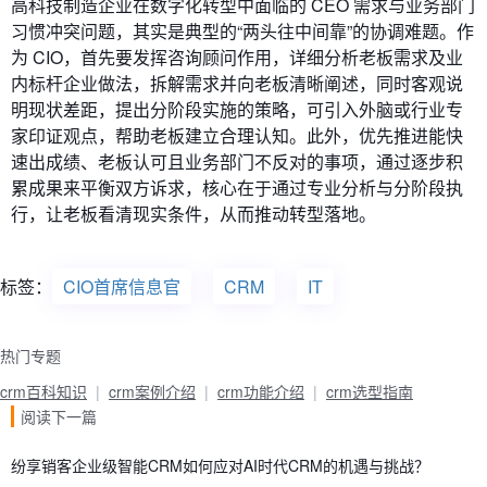
高科技制造企业在数字化转型中面临的 CEO 需求与业务部门
习惯冲突问题，其实是典型的“两头往中间靠”的协调难题。作
为 CIO，首先要发挥咨询顾问作用，详细分析老板需求及业
内标杆企业做法，拆解需求并向老板清晰阐述，同时客观说
明现状差距，提出分阶段实施的策略，可引入外脑或行业专
家印证观点，帮助老板建立合理认知。此外，优先推进能快
速出成绩、老板认可且业务部门不反对的事项，通过逐步积
累成果来平衡双方诉求，核心在于通过专业分析与分阶段执
行，让老板看清现实条件，从而推动转型落地。
标签：
CIO首席信息官
CRM
IT
热门专题
crm百科知识
crm案例介绍
crm功能介绍
crm选型指南
阅读下一篇
纷享销客企业级智能CRM如何应对AI时代CRM的机遇与挑战？