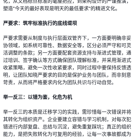
化，从文档标点标准的毫厘把控，到架构设计的严谨推演，
塑造"今天的最好表现是明天的最低要求"的精进文化。
严要求：筑牢标准执行的底线堤坝
严要求需要从制度与执行层面双管齐下，一方面要明确非妥
协领域，如系统可靠性、数据安全等，区分必须严守和可灵
活调整的条款；另一方面要配套资源支持与渐进式管理，通
过培训、签字确认等方式确保团队理解标准，并采用渐进式
收紧策略，避免一次性收紧要求，同时过程中要保持反馈透
明，让团队知晓严要求的目的是保护业务与团队，而非刻意
苛责，从而将严格要求内化为团队共识与行动自觉。
举一反三：以错为鉴，化危为机
举一反三的本质是迁移学习的实践，需珍惜每一次错误并将
其转化为组织资产。企业要建立容错与学习机制，对每次犯
错进行内部复盘、总结与沉淀，避免重复踩坑；真正的组织
能力，是把失败转化为可复用的经验，让每一次事故都成为