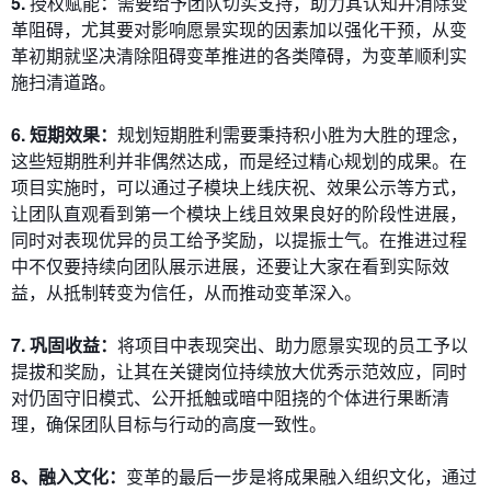
5.
授权赋能
：
需要给予团队切实支持，助力其认知并消除变
革阻碍，尤其要对影响愿景实现的因素加以强化干预，从变
革初期就坚决清除阻碍变革推进的各类障碍，为变革顺利实
施扫清道路。
6. 短期效果：
规划短期胜利需要秉持积小胜为大胜的理念，
这些短期胜利并非偶然达成，而是经过精心规划的成果。在
项目实施时，可以通过子模块上线庆祝、效果公示等方式，
让团队直观看到第一个模块上线且效果良好的阶段性进展，
同时对表现优异的员工给予奖励，以提振士气。在推进过程
中不仅要持续向团队展示进展，还要让大家在看到实际效
益，从抵制转变为信任，从而推动变革深入。
7. 巩固收益：
将项目中表现突出、助力愿景实现的员工予以
提拔和奖励，让其在关键岗位持续放大优秀示范效应，同时
对仍固守旧模式、公开抵触或暗中阻挠的个体进行果断清
理，确保团队目标与行动的高度一致性。
8、融入文化：
变革的最后一步是将成果融入组织文化，通过