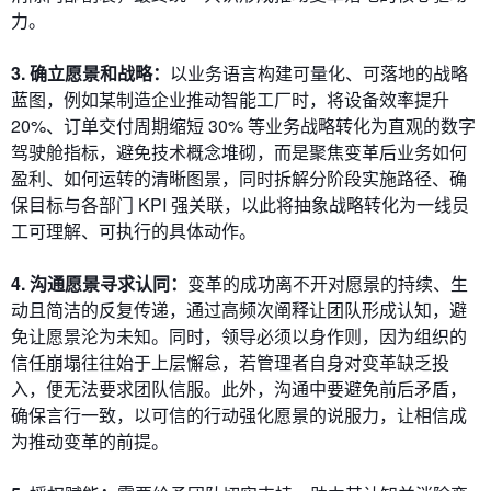
力。
3. 确立愿景和战略：
以业务语言构建可量化、可落地的战略
蓝图，例如某制造企业推动智能工厂时，将设备效率提升
20%、订单交付周期缩短 30% 等业务战略转化为直观的数字
驾驶舱指标，避免技术概念堆砌，而是聚焦变革后业务如何
盈利、如何运转的清晰图景，同时拆解分阶段实施路径、确
保目标与各部门 KPI 强关联，以此将抽象战略转化为一线员
工可理解、可执行的具体动作。
4. 沟通愿景寻求认同：
变革的成功离不开对愿景的持续、生
动且简洁的反复传递，通过高频次阐释让团队形成认知，避
免让愿景沦为未知。同时，领导必须以身作则，因为组织的
信任崩塌往往始于上层懈怠，若管理者自身对变革缺乏投
入，便无法要求团队信服。此外，沟通中要避免前后矛盾，
确保言行一致，以可信的行动强化愿景的说服力，让相信成
为推动变革的前提。