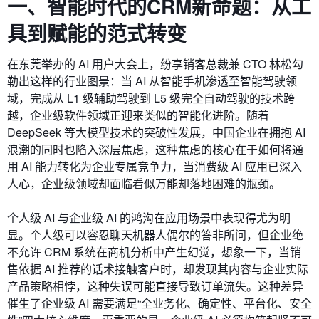
一、
智能时代的CRM新命题：
从工
具到赋能的范式转变
在东莞举办的 AI 用户大会上，纷享销客总裁兼 CTO 林松勾
勒出这样的行业图景：当 AI 从智能手机渗透至智能驾驶领
域，完成从 L1 级辅助驾驶到 L5 级完全自动驾驶的技术跨
越，企业级软件领域正迎来类似的智能化进阶。随着
DeepSeek
等大模型技术的突破性发展，中国企业在拥抱 AI
浪潮的同时也陷入深层焦虑，这种焦虑的核心在于如何将通
用 AI 能力转化为企业专属竞争力，当消费级 AI 应用已深入
人心，企业级领域却面临看似万能却落地困难的瓶颈。
个人级 AI 与企业级 AI 的鸿沟在应用场景中表现得尤为明
显。个人级可以容忍聊天机器人偶尔的答非所问，但企业绝
不允许 CRM 系统在商机分析中产生幻觉，想象一下，当销
售依据 AI 推荐的话术接触客户时，却发现其内容与企业实际
产品策略相悖，这种失误可能直接导致订单流失。这种差异
催生了企业级 AI 需要满足“全业务化、确定性、平台化、安全