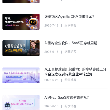
纷享销客Agentic CRM能做什么？
2026-7-13
|
纷享销客
AI重构企业软件，SaaS正穿越周期
2026-6-16
|
纷享销客
从工具提效到组织重构：纷享销客线上分
享会深度探讨传统企业AI转型路…
2026-5-26
|
纷享销客
AI时代，SaaS应该何去何从？
2026-6-16
|
纷享销客