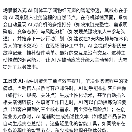
场景嵌入式 AI
则体现了润物细无声的智能渗透，其核心在于
将 AI 洞察融入业务流程的自然节点。在商机详情页面，系统
会自动呈现 AI 对商机的多维打分（如决策链完整性、需求明
确度、竞争态势）与风险分析（如发现关键决策人未参与沟
通），并推荐下一步行动计划（如建议在3天内安排与技术负
责人的技术交流）；在现场服务工单中，AI 会提前分析历史
故障记录，推荐备件清单。最好的交互是没有交互。这种主
动推送的洞察能力，让 AI 从被动应答升级为主动预判，大幅
提升了业务效率。
工具式 AI
插件则聚焦于单点效率提升，解决业务流程中的微
痛点。当销售人员撰写客户邮件时，AI 助手能根据客户画像
（如行业、规模、关注点）生成个性化话术，甚至自动插入
相关案例链接；在填写工作日志时，AI 可以自动提炼沟通要
点（如客户提到的三个核心需求、两个潜在风险点）；在创
建业务对象时，AI 能辅助生成描述性文本（如根据产品参数
自动生成卖点总结）。这些轻量化的智能工具，如同散布在
业务流程中的智慧节点，积少成多地提升整体效能。