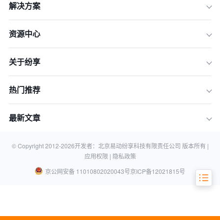
解决方案
资源中心
关于纷享
一、定目标
热门推荐
二、管绩效
三、选人才
最新文章
四、人才复制
五、善用CRM工具
© Copyright 2012-
2026
开发者：北京易动纷享科技有限责任公司 版本所有 |
应用权限 |
隐私政策
京公网安备 11010802020043号
京ICP备12021815号