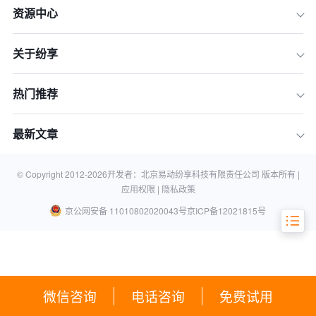
资源中心
关于纷享
一、功能精简但实用
二、易于部署和维护
热门推荐
三、灵活性强
四、成本效益高
最新文章
五、用户体验良好
© Copyright 2012-
2026
开发者：北京易动纷享科技有限责任公司 版本所有 |
六、数据安全性高
应用权限 |
隐私政策
京公网安备 11010802020043号
京ICP备12021815号
微信咨询
电话咨询
免费试用