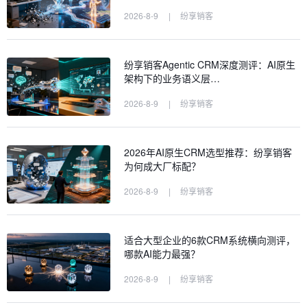
2026-8-9
|
纷享销客
纷享销客Agentic CRM深度测评：AI原生
架构下的业务语义层…
2026-8-9
|
纷享销客
2026年AI原生CRM选型推荐：纷享销客
为何成大厂标配？
2026-8-9
|
纷享销客
适合大型企业的6款CRM系统横向测评，
哪款AI能力最强？
2026-8-9
|
纷享销客