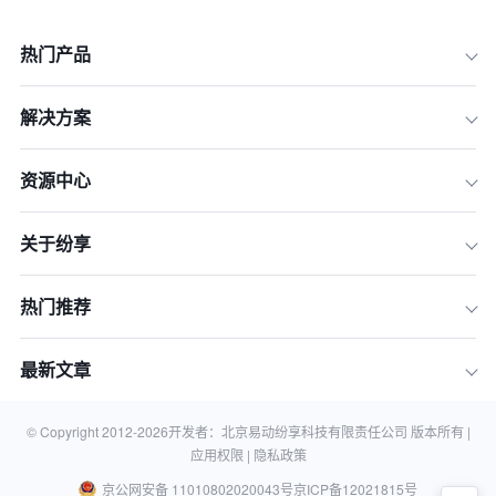
热门产品
解决方案
资源中心
一、充分了解目标客户
关于纷享
二、建立高效的销售流程
三、利用科技工具提升效率
热门推荐
四、设定明确的销售目标
五、优化时间管理和优先级设置
最新文章
六、持续学习和自我提升
七、定期反思和调整
© Copyright 2012-
2026
开发者：北京易动纷享科技有限责任公司 版本所有 |
应用权限 |
隐私政策
京公网安备 11010802020043号
京ICP备12021815号