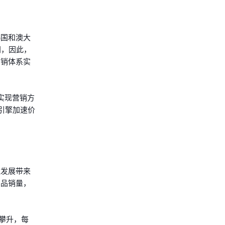
韩国和澳大
同，因此，
营销体系实
实现营销方
引擎加速价
猛发展带来
产品销量，
攀升，每