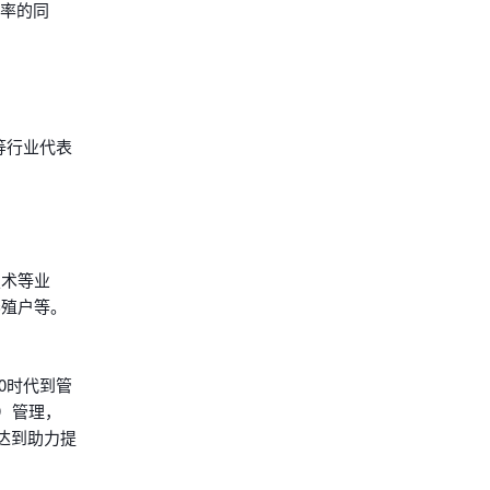
效率的同
等行业代表
技术等业
养殖户等。
0时代到管
）管理，
达到助力提