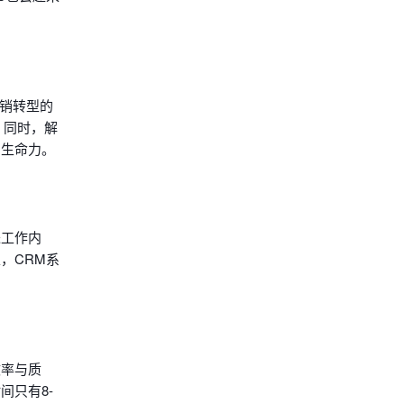
营销转型的
，同时，解
的生命力。
进工作内
，CRM系
效率与质
间只有8-