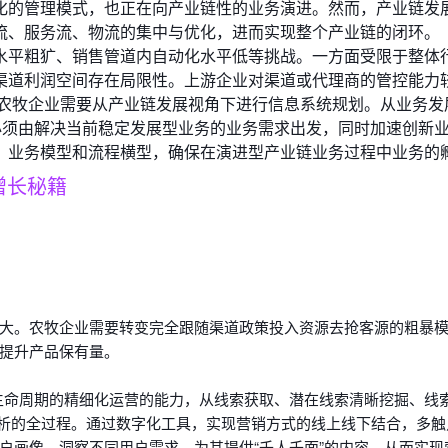
化的管理模式，也正在向产业链性的业务演进。然而，产业链发
流、服务流、物流的集中与优化，进而实现整个产业链的闭环。
水平粗犷、销售管道内自动化水平低等挑战。一方面受限于整体
渠道利润空间存在局限性。上游企业对渠道或代理商的管控能力
，农牧企业需要从产业链发展视角下进行信息系统规划。从业务发
必须由解决当前稳定发展型业务的业务需求出发，同时加速创新
、业务模型和流程横型，确保在演进型产业链业务过程中业务的
增长秘籍
：
大。农牧企业需要转变完全跟随渠道政策投入资源去抢客源的粗暴
提升产品保有量。
生命周期的精细化运营的能力，从线索获取、潜在线索清晰挖掘、线
分析的全过程。通过数字化工具，实现营销方式的线上线下结合，多触
户画像、洞察不同用户需求，为其提供“千人千面”的内容，从而实现