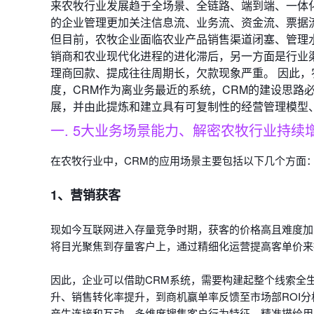
来农牧行业发展趋于全场景、全链路、端到端、一体
的企业管理更加关注信息流、业务流、资金流、票据
但目前，农牧企业面临农业产品销售渠道闭塞、管理
销商和农业现代化进程的进化滞后，另一方面是行业
理商回款、提成往往周期长，欠款现象严重。 因此
度，CRM作为离业务最近的系统，CRM的建设思路
展，并由此提炼和建立具有可复制性的经营管理模型
一. 5大业务场景能力、
解密农牧行业持续
在农牧行业中，CRM的应用场景主要包括以下几个方面
1、营销获客
现如今互联网进入存量竞争时期，获客的价格高且难度加
将目光聚焦到存量客户上，通过精细化运营提高客单价来
因此，企业可以借助CRM系统，需要构建起整个线索全
升、销售转化率提升，到商机赢单率反馈至市场部ROI
产生连接和互动，多维度搜集客户行为特征、精准描绘用