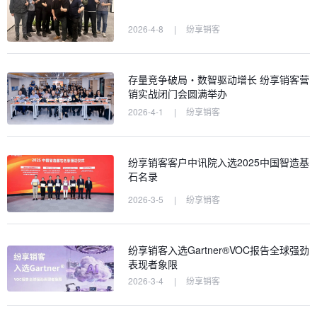
2026-4-8
|
纷享销客
存量竞争破局・数智驱动增长 纷享销客营
销实战闭门会圆满举办
2026-4-1
|
纷享销客
纷享销客客户中讯院入选2025中国智造基
石名录
2026-3-5
|
纷享销客
纷享销客入选Gartner®VOC报告全球强劲
表现者象限
2026-3-4
|
纷享销客