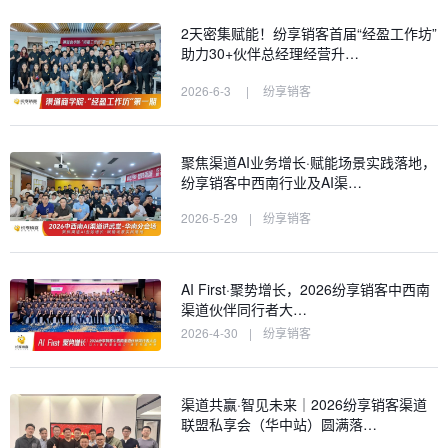
2天密集赋能！纷享销客首届“经盈工作坊”
助力30+伙伴总经理经营升…
2026-6-3
|
纷享销客
聚焦渠道AI业务增长·赋能场景实践落地，
纷享销客中西南行业及AI渠…
2026-5-29
|
纷享销客
AI First·聚势增长，2026纷享销客中西南
渠道伙伴同行者大…
2026-4-30
|
纷享销客
渠道共赢·智见未来｜2026纷享销客渠道
联盟私享会（华中站）圆满落…