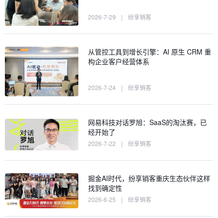
2026-7-29
|
纷享销客
从管控工具到增长引擎：AI 原生 CRM 重
构企业客户经营体系
2026-7-24
|
纷享销客
网易科技对话罗旭：SaaS的淘汰赛，已
经开始了
2026-7-22
|
纷享销客
掘金AI时代，纷享销客重庆生态伙伴这样
找到确定性
2026-6-25
|
纷享销客