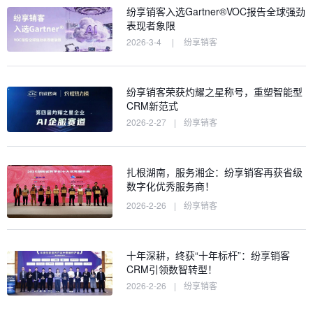
纷享销客入选Gartner®VOC报告全球强劲
表现者象限
2026-3-4
|
纷享销客
纷享销客荣获灼耀之星称号，重塑智能型
CRM新范式
2026-2-27
|
纷享销客
扎根湖南，服务湘企：纷享销客再获省级
数字化优秀服务商！
2026-2-26
|
纷享销客
十年深耕，终获“十年标杆”：纷享销客
CRM引领数智转型！
2026-2-26
|
纷享销客