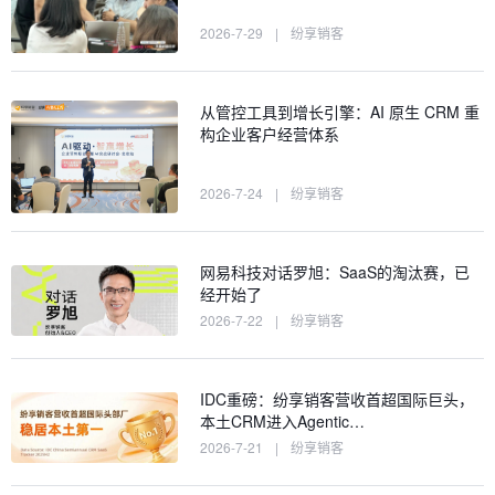
2026-7-29
|
纷享销客
从管控工具到增长引擎：AI 原生 CRM 重
构企业客户经营体系
2026-7-24
|
纷享销客
网易科技对话罗旭：SaaS的淘汰赛，已
经开始了
2026-7-22
|
纷享销客
IDC重磅：纷享销客营收首超国际巨头，
本土CRM进入Agentic…
2026-7-21
|
纷享销客