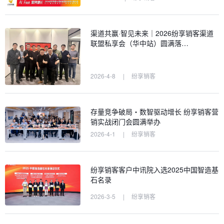
渠道共赢·智见未来｜2026纷享销客渠道
联盟私享会（华中站）圆满落…
2026-4-8
|
纷享销客
存量竞争破局・数智驱动增长 纷享销客营
销实战闭门会圆满举办
2026-4-1
|
纷享销客
纷享销客客户中讯院入选2025中国智造基
石名录
2026-3-5
|
纷享销客