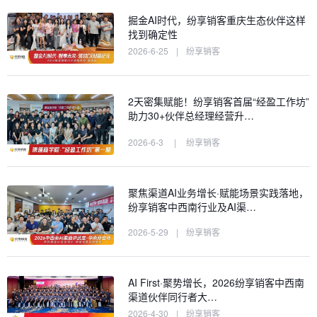
掘金AI时代，纷享销客重庆生态伙伴这样
找到确定性
2026-6-25
|
纷享销客
2天密集赋能！纷享销客首届“经盈工作坊”
助力30+伙伴总经理经营升…
2026-6-3
|
纷享销客
聚焦渠道AI业务增长·赋能场景实践落地，
纷享销客中西南行业及AI渠…
2026-5-29
|
纷享销客
AI First·聚势增长，2026纷享销客中西南
渠道伙伴同行者大…
2026-4-30
|
纷享销客