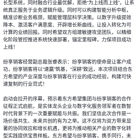
长型系统，同时融合行业最优解，拒绝“为上线而上线”，让系
统真正服务于业务逻辑升级。同时可以构建智能分析中枢，
精准诊断业务瓶颈，赋能管理层科学决策。以数字升级提效
降本、激活客户满意度、开辟增长新曲线，让投入转化为可
计算的业绩回报。同时希望双方组建敏捷攻坚团队，以精细
化阶段管控推进系统快速部署，锚定里程碑，力保项目成功
上线！
纷享销客经营副总裁张睿表示：纷享销客的使命是让客户成
功，纷享销客将以“速赢”筑基，“深耕”致远，本次项目结合东
方希望的产业深度与纷享销客在行业的成功经验，构建可快
速复制的行业范式！
启动会拉开的序幕，预示着东方希望集团与纷享销客的合作
征程正式启航，是实体龙头企业与数字化服务领军者在数智
时代背景下的一次重要赋能与共振。我们坚信此次合作是一
场价值共生、未来共创的有为之举。这不仅将为双方带来显
著的协同效应和增长机遇，更将为推动相关产业的数字化转
型实践提供宝贵样板。东方希望与纷享销客，携手同行，未