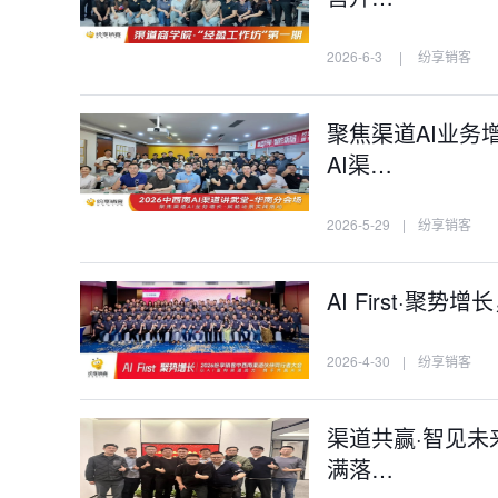
2026-6-3
|
纷享销客
聚焦渠道AI业务
AI渠…
2026-5-29
|
纷享销客
AI First·
2026-4-30
|
纷享销客
渠道共赢·智见未
满落…