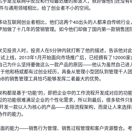
几乎是互联网中反应和行动最迟缓的那波人，就好像他们还没有听
软件与通用领域相比，给了创业者不小的空间。
移动互联网创业者相比，他们这两个40出头的人都来自传统行业
罗旭做了十几年的营销管理。如今他们却做了国内第一款销售团
次见投资人时，投资人在5分钟内就打断了他的描述，告诉他对
上线，2013年1月开始面向市场推广后，已经拥有了12000家
自己为什么坚持要做这么一款产品的原因——他认为虽然自己进
由于他和杨斌都有过创业经历，具备从管理小型团队到管理千人
oB的销售管理工具恰巧能够发挥二者最大的优势。
构都是基于“功能”的，即把企业中的工作流程开发成对应的功
型的功能很难满足企业的个性化需求，所以到最后，很多软件只能
够开发一款以人为核心的产品——去除流程架构，而是让人来选择
协作的能力。
方面的能力——销售行为管理、销售过程管理和客户资源整合。