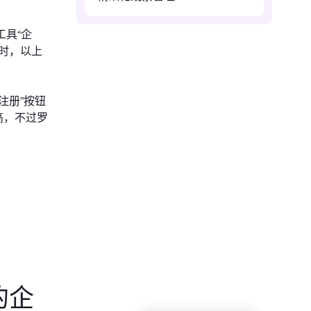
具“企
时，以上
注册”按钮
高，不过罗
的企