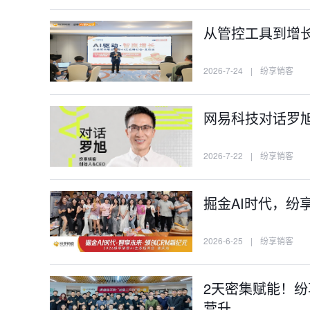
从管控工具到增长
2026-7-24
|
纷享销客
网易科技对话罗旭
2026-7-22
|
纷享销客
掘金AI时代，纷
2026-6-25
|
纷享销客
2天密集赋能！纷
营升…