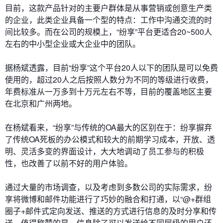
目前，这款产品针对的主要户群体是从事营销或创意生产类
的企业，此类企业具备一个型的特点：工作中沟通交流的时
间比较多。而在公司的规模上，“纷享”平台更适合20~500人
左右的中小型企业或大企业中的团队。
据杨斌透露，目前“纷享”这个平台20人以下的团队是可以免费
使用的，超过20人之后按照人数分为不同的等级进行收费，
年费标准从一万多到十万元左右不等，目前的覆盖地区主要
在北京和广州两地。
在杨斌看来，“纷享”与传统的OA最大的区别在于：纷享摒弃
了传统OA死板的办公模式和较大的前期学习成本，开放、透
明、灵活多变的界面设计，大大地调动了员工参与的积极
性，也改善了以前不好的用户体验。
通过大量的市场调查，以及考虑到多数公司的实际需求，纷
享将微博和邮件功能进行了巧妙的融合和打通，以“@+群组
圈子+邮件式定向发送、推送的方式进行信息的及时分享和传
送。值得称赞的是，信息除了可以发送给不同层级的用户还