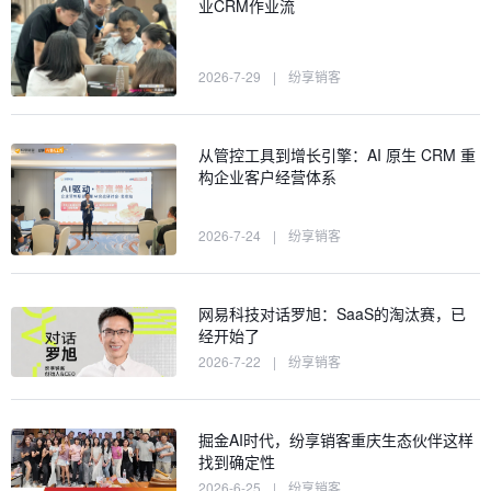
业CRM作业流
2026-7-29
|
纷享销客
从管控工具到增长引擎：AI 原生 CRM 重
构企业客户经营体系
2026-7-24
|
纷享销客
网易科技对话罗旭：SaaS的淘汰赛，已
经开始了
2026-7-22
|
纷享销客
掘金AI时代，纷享销客重庆生态伙伴这样
找到确定性
2026-6-25
|
纷享销客