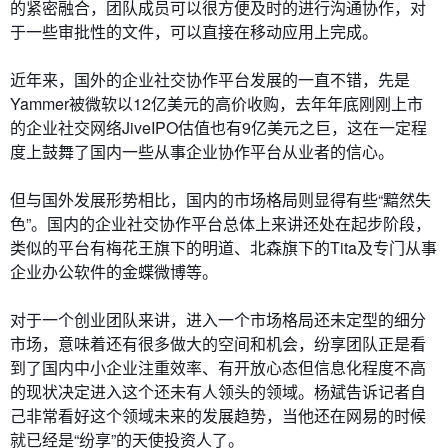
的紧密融合，团队成员可以很方便及时的进行沟通协作，对
于一些审批性的文件，可以直接在移动应用上完成。
近年来，国外的企业社交协作平台发展的一直不错，先是
Yammer被微软以12亿美元的高价收购，去年年底刚刚上市
的企业社交网络JiveIPO估值也有9亿美元之巨，这在一定程
度上鼓舞了国内一些从事企业协作平台从业者的信心。
但与国外发展形势相比，国内的市场格局则显得有些“黯然失
色”。国内的企业社交协作平台总体上来讲还处在起步阶段，
类似的平台有梅花王旗下的明道、北森旗下的Tita及专门从事
企业办公软件的金蝶微博等。
对于一个创业团队来讲，进入一个市场格局还未定型的细分
市场，意味着还有很多做大的空间和机会，纷享团队正是看
到了国内中小企业注重效率、有开放心态但信息化程度不高
的现状决定进入这个还未有人领头的领域。杨斌告诉记者自
己非常看好这个领域未来的发展趋势，当他还在网易的时候
就已经是“纷享”的天使投资人了。