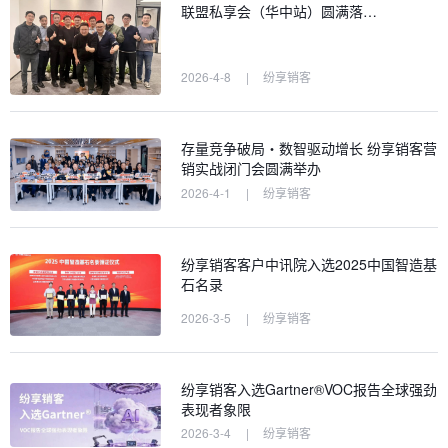
联盟私享会（华中站）圆满落…
2026-4-8
|
纷享销客
存量竞争破局・数智驱动增长 纷享销客营
销实战闭门会圆满举办
2026-4-1
|
纷享销客
纷享销客客户中讯院入选2025中国智造基
石名录
2026-3-5
|
纷享销客
纷享销客入选Gartner®VOC报告全球强劲
表现者象限
2026-3-4
|
纷享销客