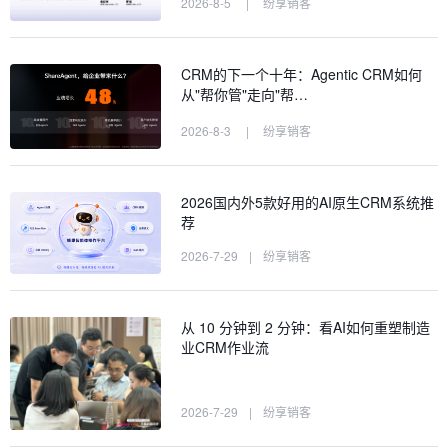
2026-8-5
|
纷享销客
CRM的下一个十年：Agentic CRM如何
从"帮你管"走向"帮…
2026-8-3
|
纷享销客
2026国内外5款好用的AI原生CRM系统推
荐
2026-7-29
|
纷享销客
从 10 分钟到 2 分钟：看AI如何重塑制造
业CRM作业流
2026-7-29
|
纷享销客