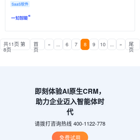
SaaS软件
共11页 第
首
尾
«
...
6
7
8
9
10
...
»
8页
页
页
即刻体验AI原生CRM，
助力企业迈入智能体时
代
请拨打咨询热线 400-1122-778
免费试用