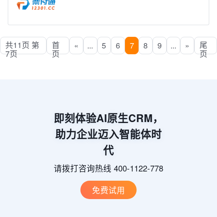
共11页 第
首
尾
«
...
5
6
7
8
9
...
»
7页
页
页
即刻体验AI原生CRM，
助力企业迈入智能体时
代
请拨打咨询热线 400-1122-778
免费试用