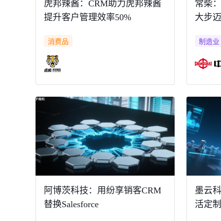
虎邦辣酱：CRM助力虎邦辣酱
常柴：从
提升客户管理效率50%
大步
消费品
制造业
阿博茨科技：用纷享销客CRM
墨云
替换Salesforce
活定