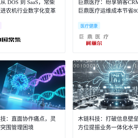
 DOS 到 SaaS，常柴
巨鼎医疗：纷享销客CR
迈进农机行业数字化变革
巨鼎医疗运维成本节省80
医疗健康
科技：直面协作痛点，灵
木链科技：打破信息壁
制突围管理困境
方位提振业务一体化水