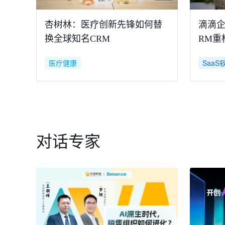
杏树林：医疗创新先锋如何替
滴滴企
换全球知名CRM
RM重
医疗健康
SaaS
对话专家