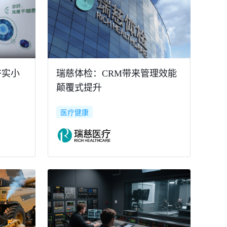
夯实小
瑞慈体检：CRM带来管理效能
颠覆式提升
医疗健康