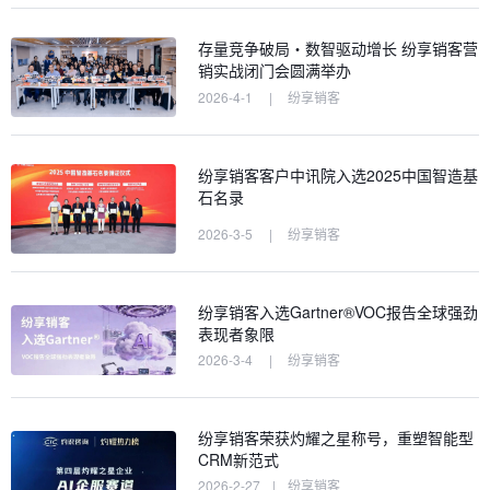
存量竞争破局・数智驱动增长 纷享销客营
销实战闭门会圆满举办
2026-4-1
|
纷享销客
纷享销客客户中讯院入选2025中国智造基
石名录
2026-3-5
|
纷享销客
纷享销客入选Gartner®VOC报告全球强劲
表现者象限
2026-3-4
|
纷享销客
纷享销客荣获灼耀之星称号，重塑智能型
CRM新范式
2026-2-27
|
纷享销客