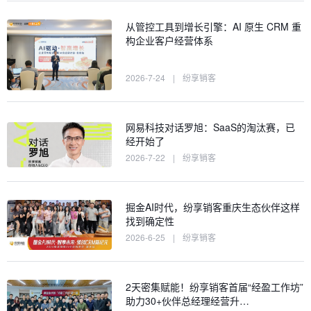
从管控工具到增长引擎：AI 原生 CRM 重
构企业客户经营体系
2026-7-24
|
纷享销客
网易科技对话罗旭：SaaS的淘汰赛，已
经开始了
2026-7-22
|
纷享销客
掘金AI时代，纷享销客重庆生态伙伴这样
找到确定性
2026-6-25
|
纷享销客
2天密集赋能！纷享销客首届“经盈工作坊”
助力30+伙伴总经理经营升…