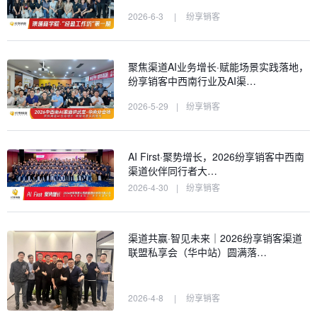
2026-6-3
|
纷享销客
聚焦渠道AI业务增长·赋能场景实践落地，
纷享销客中西南行业及AI渠…
2026-5-29
|
纷享销客
AI First·聚势增长，2026纷享销客中西南
渠道伙伴同行者大…
2026-4-30
|
纷享销客
渠道共赢·智见未来｜2026纷享销客渠道
联盟私享会（华中站）圆满落…
2026-4-8
|
纷享销客