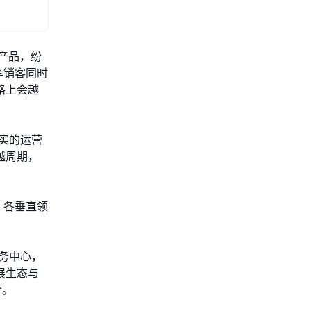
心产品，纷
享销客同时
路上会越
实的运营
越周期，
，各垂直领
业务中心，
展生态与
合。