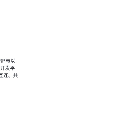
RP与以
、开发平
互连、共