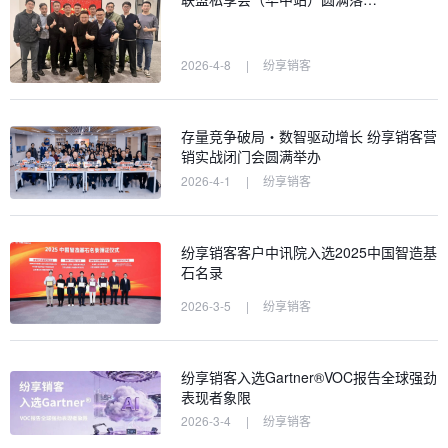
2026-4-8
|
纷享销客
存量竞争破局・数智驱动增长 纷享销客营
销实战闭门会圆满举办
2026-4-1
|
纷享销客
纷享销客客户中讯院入选2025中国智造基
石名录
2026-3-5
|
纷享销客
纷享销客入选Gartner®VOC报告全球强劲
表现者象限
2026-3-4
|
纷享销客