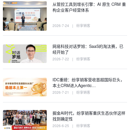
从管控工具到增长引擎：AI 原生 CRM 重
构企业客户经营体系
2026-7-24
|
纷享销客
网易科技对话罗旭：SaaS的淘汰赛，已
经开始了
2026-7-22
|
纷享销客
IDC重磅：纷享销客营收首超国际巨头，
本土CRM进入Agentic…
2026-7-21
|
纷享销客
掘金AI时代，纷享销客重庆生态伙伴这样
找到确定性
2026-6-25
|
纷享销客