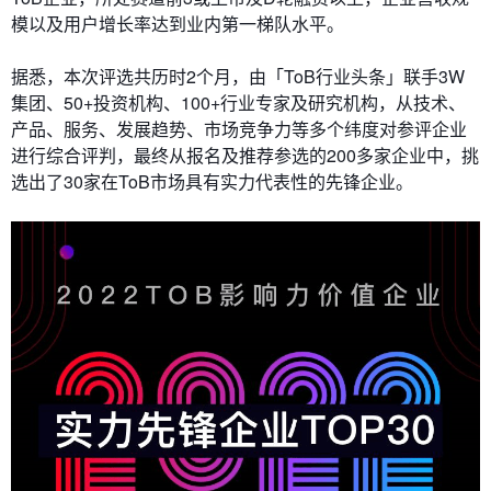
模以及用户增长率达到业内第一梯队水平。
据悉，本次评选共历时2个月，由「ToB行业头条」联手3W
集团、50+投资机构、100+行业专家及研究机构，从技术、
产品、服务、发展趋势、市场竞争力等多个纬度对参评企业
进行综合评判，最终从报名及推荐参选的200多家企业中，挑
选出了30家在ToB市场具有实力代表性的先锋企业。