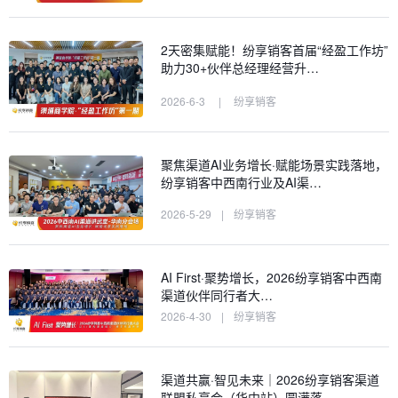
2天密集赋能！纷享销客首届“经盈工作坊”
助力30+伙伴总经理经营升…
2026-6-3
|
纷享销客
聚焦渠道AI业务增长·赋能场景实践落地，
纷享销客中西南行业及AI渠…
2026-5-29
|
纷享销客
AI First·聚势增长，2026纷享销客中西南
渠道伙伴同行者大…
2026-4-30
|
纷享销客
渠道共赢·智见未来｜2026纷享销客渠道
联盟私享会（华中站）圆满落…