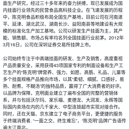
面生产研究，经过三十多年来的奋力拼搏，现已发展成为国
内挂面行业领先的民营食品高科技企业。在飞速发展的历程
中，陈克明食品积极布局全国生产基地，目前公司在河南遂
平、延津、湖北武汉、湖南长沙、益阳南县等地建设有大规
模的标准化生产加工基地。公司以研发生产挂面为主，其产
能、销售额、市场占有率均名列全国挂面行业前茅。2012年
3月16日，公司在深圳证券交易所挂牌上市。
公司始终专注于中高端挂面的研发、生产及销售，高度重视
产品质量安全，采用获得43项国家专利的制面设备和生产工
艺生产的“陈克明”牌营养、强力、如愿、高筋、礼品、儿童等
多个挂面规格产品推向市场，以其“柔韧、细腻、口感好，易
熟、耐煮、不糊汤”的独特品质，赢得了广大消费者的好评。
以品牌为保障，克明面业建立了遍布全国的完整的营销体
系，并与包括沃尔玛、家乐福、麦德龙、大润发、永辉等国
际国内卖场在内的几千家大、中型连锁超市实现对接合作。
同时，还在天猫、京东建立了电子商务平台，更便捷的服务
于终端消费者. “一面之交、终生难忘”，“陈克明”品牌广告语传
遍大江南北。