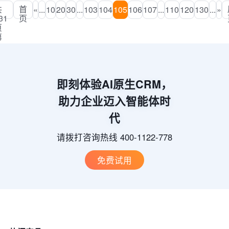
共
首
«
...
10
20
30
...
103
104
105
106
107
...
110
120
130
...
»
31
页
页
第
05
页
即刻体验AI原生CRM，
助力企业迈入智能体时
代
请拨打咨询热线 400-1122-778
免费试用