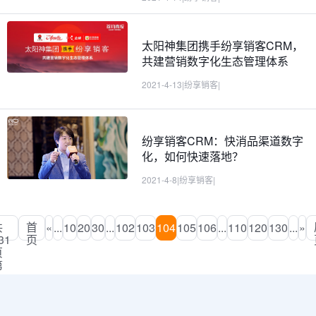
太阳神集团携手纷享销客CRM，
共建营销数字化生态管理体系
2021-4-13
|
纷享销客
|
纷享销客CRM：快消品渠道数字
化，如何快速落地？
2021-4-8
|
纷享销客
|
共
首
«
...
10
20
30
...
102
103
104
105
106
...
110
120
130
...
»
31
页
页
第
04
页