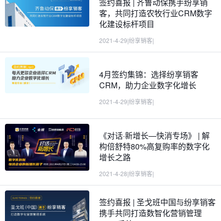
签约喜报 | 齐鲁动保携手纷享销
客，共同打造农牧行业CRM数字
化建设标杆项目
2021-4-29
|
纷享销客
|
4月签约集锦：选择纷享销客
CRM，助力企业数字化增长
2021-4-29
|
纷享销客
|
《对话·新增长—快消专场》 | 解
构倍舒特80%高复购率的数字化
增长之路
2021-4-28
|
纷享销客
|
签约喜报 | 圣戈班中国与纷享销客
携手共同打造数智化营销管理