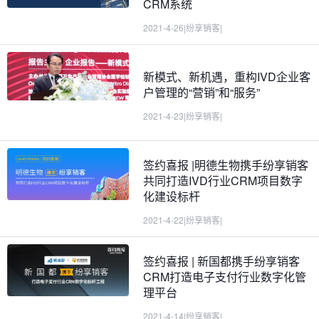
CRM系统
2021-4-26
|
纷享销客
|
新模式、新机遇，重构IVD企业客
户管理的“营销”和“服务”
2021-4-23
|
纷享销客
|
签约喜报 |明德生物携手纷享销客
共同打造IVD行业CRM项目数字
化建设标杆
2021-4-22
|
纷享销客
|
签约喜报 | 新国都携手纷享销客
CRM打造电子支付行业数字化管
理平台
2021-4-14
|
纷享销客
|