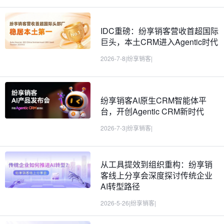
IDC重磅：纷享销客营收首超国际
巨头，本土CRM进入Agentic时代
2026-7-8
|
纷享销客
|
纷享销客AI原生CRM智能体平
台，开创Agentic CRM新时代
2026-7-3
|
纷享销客
|
从工具提效到组织重构：纷享销
客线上分享会深度探讨传统企业
AI转型路径
2026-5-26
|
纷享销客
|