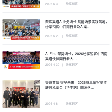
2026-6-3
|
纷享销客
聚焦渠道AI业务增长·赋能场景实践落地，
纷享销客中西南行业及AI渠…
2026-5-29
|
纷享销客
AI First·聚势增长，2026纷享销客中西南
渠道伙伴同行者大…
2026-4-30
|
纷享销客
渠道共赢·智见未来｜2026纷享销客渠道
联盟私享会（华中站）圆满落…
2026-4-8
|
纷享销客