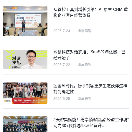
从管控工具到增长引擎：AI 原生 CRM 重
构企业客户经营体系
2026-7-24
|
纷享销客
网易科技对话罗旭：SaaS的淘汰赛，已
经开始了
2026-7-22
|
纷享销客
掘金AI时代，纷享销客重庆生态伙伴这样
找到确定性
2026-6-25
|
纷享销客
2天密集赋能！纷享销客首届“经盈工作坊”
助力30+伙伴总经理经营升…