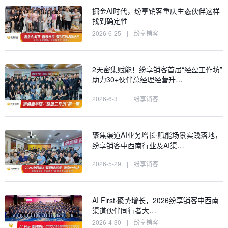
掘金AI时代，纷享销客重庆生态伙伴这样
找到确定性
2026-6-25
|
纷享销客
2天密集赋能！纷享销客首届“经盈工作坊”
助力30+伙伴总经理经营升…
2026-6-3
|
纷享销客
聚焦渠道AI业务增长·赋能场景实践落地，
纷享销客中西南行业及AI渠…
2026-5-29
|
纷享销客
AI First·聚势增长，2026纷享销客中西南
渠道伙伴同行者大…
2026-4-30
|
纷享销客