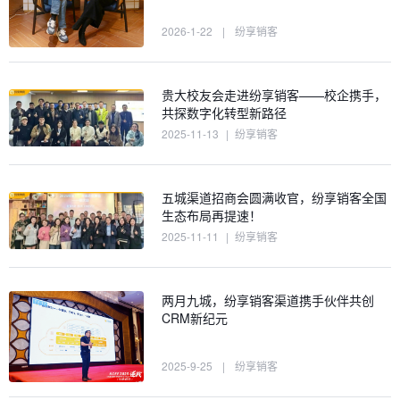
2026-1-22
|
纷享销客
贵大校友会走进纷享销客——校企携手，
共探数字化转型新路径
2025-11-13
|
纷享销客
五城渠道招商会圆满收官，纷享销客全国
生态布局再提速！
2025-11-11
|
纷享销客
两月九城，纷享销客渠道携手伙伴共创
CRM新纪元
2025-9-25
|
纷享销客