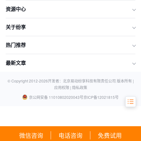
资源中心
关于纷享
热门推荐
最新文章
一、智享未来，持续引领CRM创新增长
二、走进贵州公司，见证本土深耕与创
新实力
© Copyright 2012-
2026
开发者：北京易动纷享科技有限责任公司 版本所有 |
应用权限 |
隐私政策
京公网安备 11010802020043号
京ICP备12021815号
微信咨询
电话咨询
免费试用