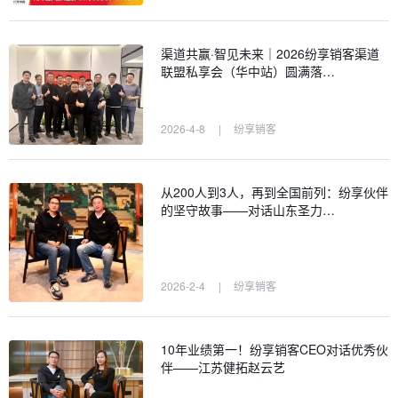
渠道共赢·智见未来｜2026纷享销客渠道
联盟私享会（华中站）圆满落…
2026-4-8
|
纷享销客
从200人到3人，再到全国前列：纷享伙伴
的坚守故事——对话山东圣力…
2026-2-4
|
纷享销客
10年业绩第一！纷享销客CEO对话优秀伙
伴——江苏健拓赵云艺