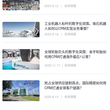
2025-9-12
|
纷享销客
工业机器人标杆的数字化突围，珞石机器
人如何以CRM实现业务重塑？
2025-9-18
|
纷享销客
全球轮胎巨头的数字化突围：金宇轮胎如
何用CRM打通海外最后1公里？
2025-11-17
|
纷享销客
抢占全球供应链制高点，国际精密如何用
CRM打通全球客户链路？
2025-8-13
|
纷享销客