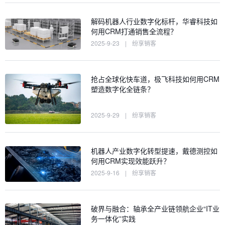
解码机器人行业数字化标杆，华睿科技如
何用CRM打通销售全流程？
2025-9-23
|
纷享销客
抢占全球化快车道，极飞科技如何用CRM
塑造数字化全链条？
2025-9-29
|
纷享销客
机器人产业数字化转型提速，戴德测控如
何用CRM实现效能跃升？
2025-9-16
|
纷享销客
破界与融合：轴承全产业链领航企业“IT业
务一体化”实践