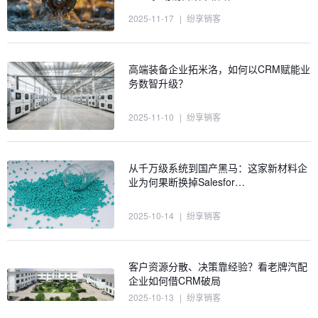
2025-11-17
|
纷享销客
高端装备企业拓米洛，如何以CRM赋能业
务数智升级？
2025-11-10
|
纷享销客
从千万级系统到国产黑马：这家新材料企
业为何果断换掉Salesfor…
2025-10-14
|
纷享销客
客户资源分散、决策靠经验？看老牌汽配
企业如何借CRM破局
2025-10-13
|
纷享销客