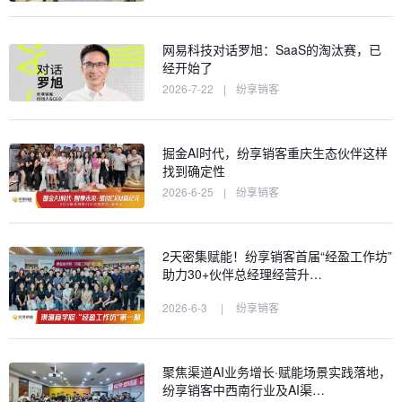
网易科技对话罗旭：SaaS的淘汰赛，已
经开始了
2026-7-22
|
纷享销客
掘金AI时代，纷享销客重庆生态伙伴这样
找到确定性
2026-6-25
|
纷享销客
2天密集赋能！纷享销客首届“经盈工作坊”
助力30+伙伴总经理经营升…
2026-6-3
|
纷享销客
聚焦渠道AI业务增长·赋能场景实践落地，
纷享销客中西南行业及AI渠…