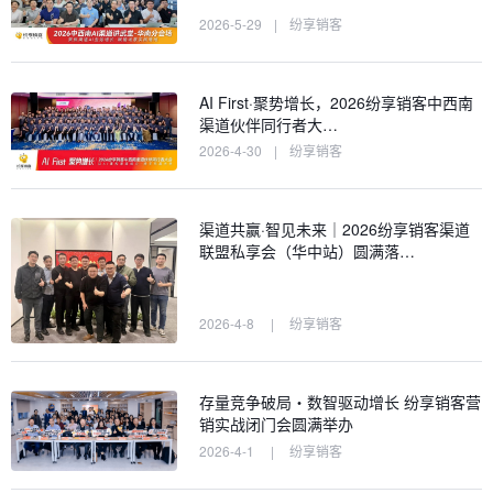
2026-5-29
|
纷享销客
AI First·聚势增长，2026纷享销客中西南
渠道伙伴同行者大…
2026-4-30
|
纷享销客
渠道共赢·智见未来｜2026纷享销客渠道
联盟私享会（华中站）圆满落…
2026-4-8
|
纷享销客
存量竞争破局・数智驱动增长 纷享销客营
销实战闭门会圆满举办
2026-4-1
|
纷享销客