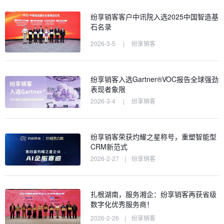
纷享销客客户中讯院入选2025中国智造基
石名录
2026-3-5
|
纷享销客
纷享销客入选Gartner®VOC报告全球强劲
表现者象限
2026-3-4
|
纷享销客
纷享销客荣获灼耀之星称号，重塑智能型
CRM新范式
2026-2-27
|
纷享销客
扎根湖南，服务湘企：纷享销客再获省级
数字化优秀服务商！
2026-2-26
|
纷享销客