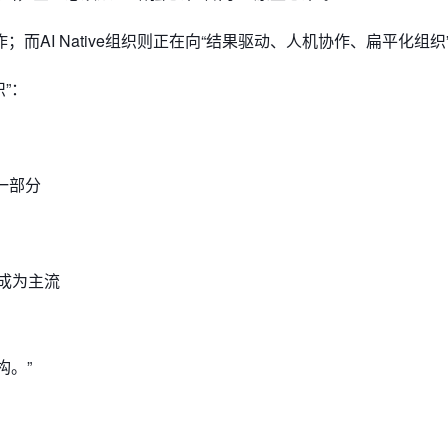
AI Native组织则正在向“结果驱动、人机协作、扁平化组织
”：
一部分
成为主流
构。”