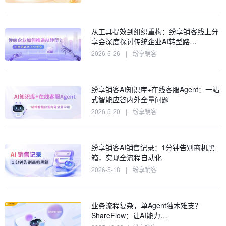
从工具提效到组织重构：纷享销客线上分
享会深度探讨传统企业AI转型路…
2026-5-26
|
纷享销客
纷享销客AI知识库+在线客服Agent：一站
式智能应答内外全量问题
2026-5-20
|
纷享销客
纷享销客AI销售记录：1分钟告别商机黑
箱，实现全流程自动化
2026-5-18
|
纷享销客
业务流程复杂，单Agent独木难支？
ShareFlow：让AI能力…