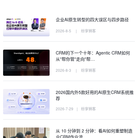
企业AI原生转型的四大误区与四步路径
2026-8-5
|
纷享销客
CRM的下一个十年：Agentic CRM如何
从"帮你管"走向"帮…
2026-8-3
|
纷享销客
2026国内外5款好用的AI原生CRM系统推
荐
2026-7-29
|
纷享销客
从 10 分钟到 2 分钟：看AI如何重塑制造
业CRM作业流