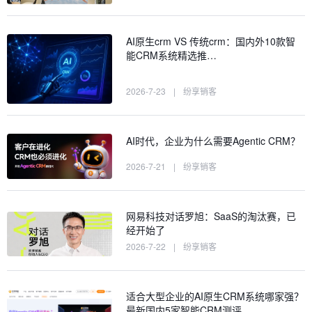
AI原生crm VS 传统crm：国内外10款智
能CRM系统精选推…
2026-7-23
|
纷享销客
AI时代，企业为什么需要Agentic CRM？
2026-7-21
|
纷享销客
网易科技对话罗旭：SaaS的淘汰赛，已
经开始了
2026-7-22
|
纷享销客
适合大型企业的AI原生CRM系统哪家强？
最新国内5家智能CRM测评