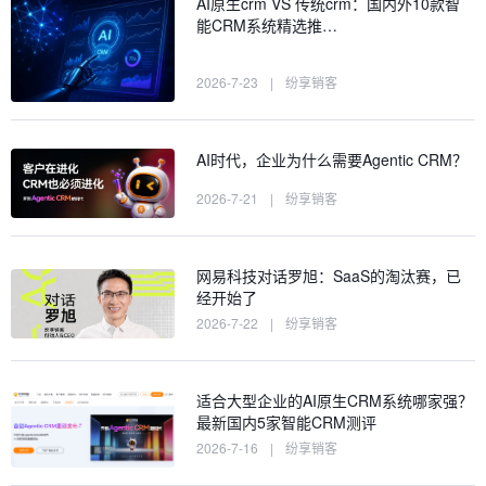
AI原生crm VS 传统crm：国内外10款智
能CRM系统精选推…
2026-7-23
|
纷享销客
AI时代，企业为什么需要Agentic CRM？
2026-7-21
|
纷享销客
网易科技对话罗旭：SaaS的淘汰赛，已
经开始了
2026-7-22
|
纷享销客
适合大型企业的AI原生CRM系统哪家强？
最新国内5家智能CRM测评
2026-7-16
|
纷享销客