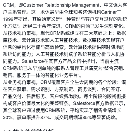
CRM，即Customer Relationship Management，中文译为客
户关系管理。这一术语最早由全球知名咨询机构Gartner于
1999年提出，其原始定义是“一种管理与客户交互过程的系统
化方法”。历经二十余年演进，CRM的内涵已发生深刻变化。
从技术视角审视，现代CRM系统建立在三大基础之上：数据
库技术、云计算技术和人工智能技术。数据库技术实现客户
信息的结构化存储与高效检索；云计算技术提供随时随地的
系统访问能力；人工智能技术则赋予系统智能分析与人机协
同能力。Salesforce在其官方产品文档中指出，当前主流
CRM系统已从早期单纯的联系人管理工具演变为“整合营销、
销售、服务于一体的智能化业务平台”。
从业务视角审视，CRM覆盖客户全生命周期的各个阶段：潜
在客户获取、需求识别、方案制定、商务谈判、合同签订、
产品交付、售后服务、客户续费/增购。每个阶段的顺畅衔接
构成客户价值最大化的完整链条。Salesforce官方数据显示，
其全球客户通过使用CRM系统，平均实现了销售业绩增长
30%、赢单率提升87%、成交周期缩短85%等显著成效。