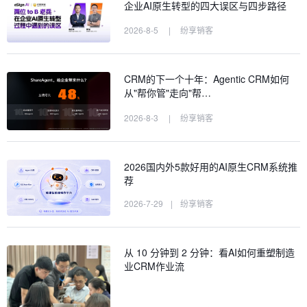
企业AI原生转型的四大误区与四步路径
2026-8-5
|
纷享销客
CRM的下一个十年：Agentic CRM如何
从"帮你管"走向"帮…
2026-8-3
|
纷享销客
2026国内外5款好用的AI原生CRM系统推
荐
2026-7-29
|
纷享销客
从 10 分钟到 2 分钟：看AI如何重塑制造
业CRM作业流