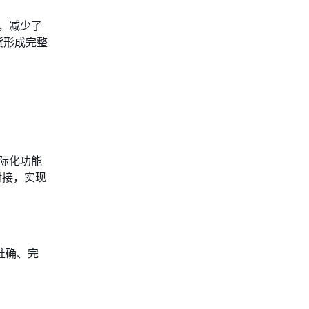
，减少了
货形成完整
际化功能
对接，实现
准确、完