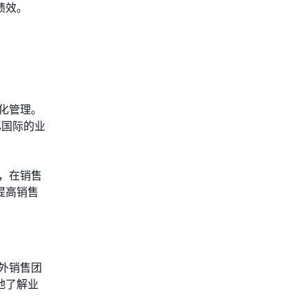
绩效。
化管理。
亿国际的业
，在销售
提高销售
外销售团
地了解业