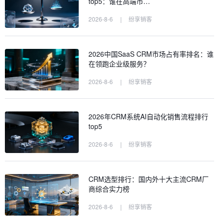
top5：谁在高端市…
2026-8-6
|
纷享销客
2026中国SaaS CRM市场占有率排名：谁
在领跑企业级服务？
2026-8-6
|
纷享销客
2026年CRM系统AI自动化销售流程排行
top5
2026-8-6
|
纷享销客
CRM选型排行：国内外十大主流CRM厂
商综合实力榜
2026-8-6
|
纷享销客