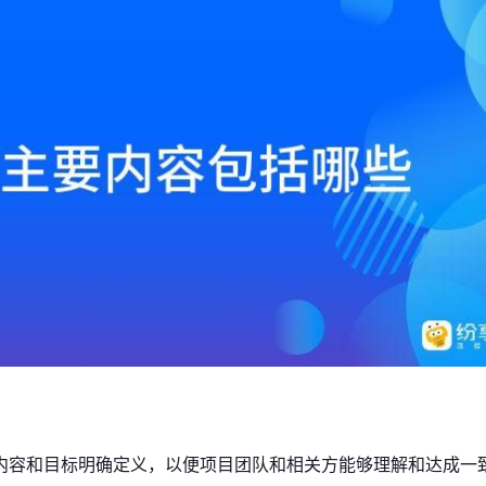
内容和目标明确定义，以便项目团队和相关方能够理解和达成一