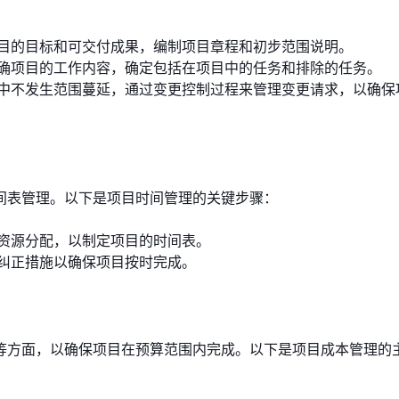
目的目标和可交付成果，编制项目章程和初步范围说明。
确项目的工作内容，确定包括在项目中的任务和排除的任务。
中不发生范围蔓延，通过变更控制过程来管理变更请求，以确保
间表管理。以下是项目时间管理的关键步骤：
资源分配，以制定项目的时间表。
纠正措施以确保项目按时完成。
等方面，以确保项目在预算范围内完成。以下是项目成本管理的