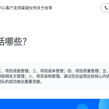
中心
客户支持
渠道伙伴
关于纷享
括哪些？
二、项目进度管理；三、项目成本管理；四、项目质量管理；五
理和相关方管理；八、项目采购管理。通过综合运用这些核心内
团队的成功做出重要贡献。