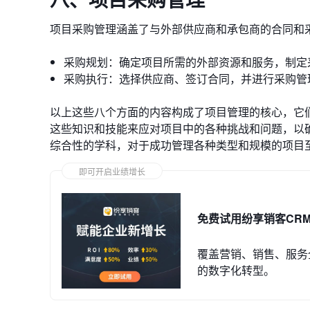
项目采购管理涵盖了与外部供应商和承包商的合同和
采购规划：确定项目所需的外部资源和服务，制定
采购执行：选择供应商、签订合同，并进行采购管
以上这些八个方面的内容构成了项目管理的核心，它
这些知识和技能来应对项目中的各种挑战和问题，以
综合性的学科，对于成功管理各种类型和规模的项目
即可开启业绩增长
免费试用纷享销客CR
覆盖营销、销售、服务
的数字化转型。