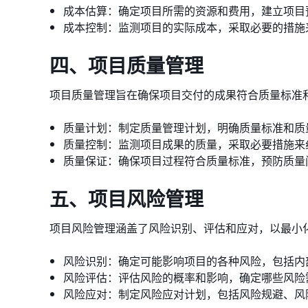
成本估算：确定项目所需的资源和费用，建立项目
成本控制：监测项目的实际成本，采取必要的措施
四、项目质量管理
项目质量管理旨在确保项目交付的成果符合质量标准
质量计划：制定质量管理计划，明确质量标准和质
质量控制：监测项目成果的质量，采取必要措施来
质量保证：确保项目过程符合质量标准，预防质量
五、项目风险管理
项目风险管理涵盖了风险识别、评估和应对，以最小
风险识别：确定可能影响项目的各种风险，包括内
风险评估：评估风险的概率和影响，确定哪些风险
风险应对：制定风险应对计划，包括风险规避、风