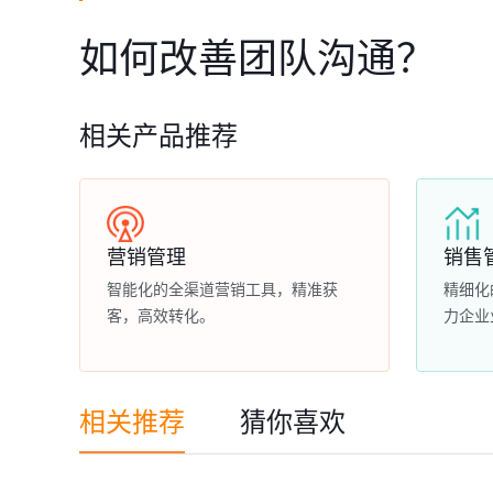
如何改善团队沟通？
相关产品推荐
营销管理
销售
智能化的全渠道营销工具，精准获
精细化
客，高效转化。
力企业
相关推荐
猜你喜欢