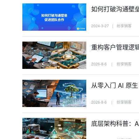
如何打破沟通壁
2024-3-27
|
纷享销客
重构客户管理逻辑：
2026-8-6
|
纷享销客
从零入门 AI 原
2026-8-6
|
纷享销客
底层架构科普：AI