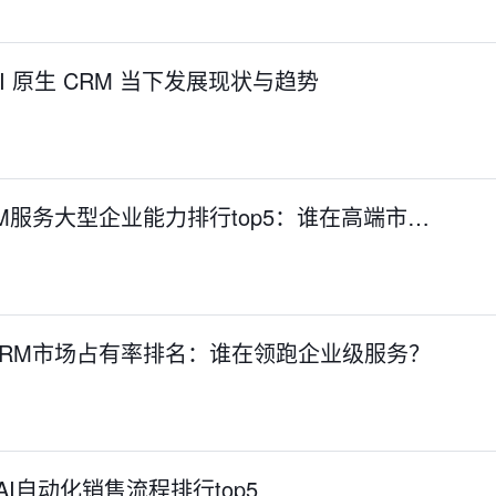
 原生 CRM 当下发展现状与趋势
 CRM服务大型企业能力排行top5：谁在高端市…
S CRM市场占有率排名：谁在领跑企业级服务？
统AI自动化销售流程排行top5