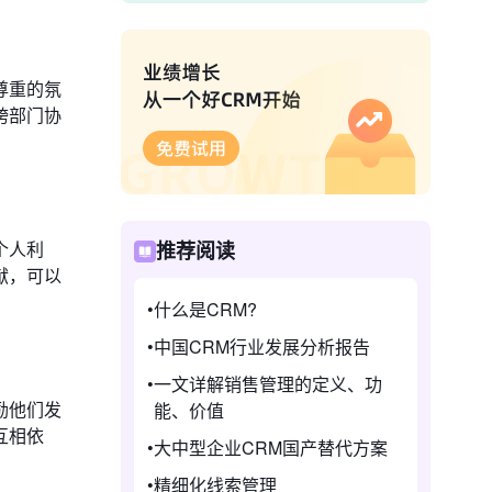
尊重的氛
跨部门协
个人利
推荐阅读
献，可以
什么是CRM?
中国CRM行业发展分析报告
一文详解销售管理的定义、功
励他们发
能、价值
互相依
大中型企业CRM国产替代方案
。
精细化线索管理