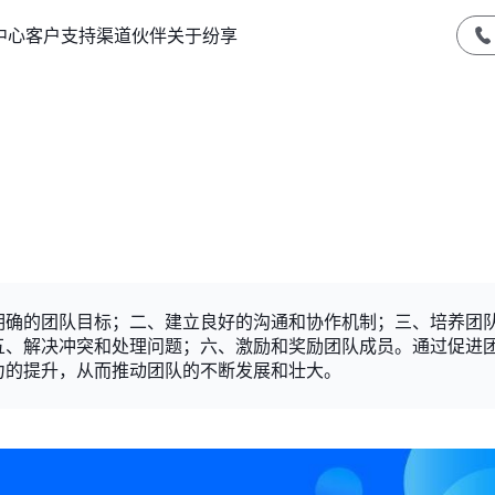
中心
客户支持
渠道伙伴
关于纷享
明确的团队目标；二、建立良好的沟通和协作机制；三、培养团
五、解决冲突和处理问题；六、激励和奖励团队成员。通过促进
力的提升，从而推动团队的不断发展和壮大。