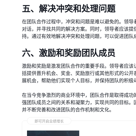
五、解决冲突和处理问题
在团队合作过程中，冲突和问题是难以避免的。领导
对话，并寻找共同的解决方案。同时，领导者应该提
持。通过有效地解决冲突和处理问题，可以促进团队
六、激励和奖励团队成员
激励和奖励是激发团队合作的重要手段。领导者应该
括提供晋升机会、奖金、奖励旅行或其他形式的公开
展机会，帮助他们实现个人目标，并保持团队的积极
在当今竞争激烈的商业环境中，团队合作是取得成功
强团队成员之间的关系和凝聚力，实现共同的目标。
并不断完善和改进团队的合作机制和文化。
即可开启业绩增长