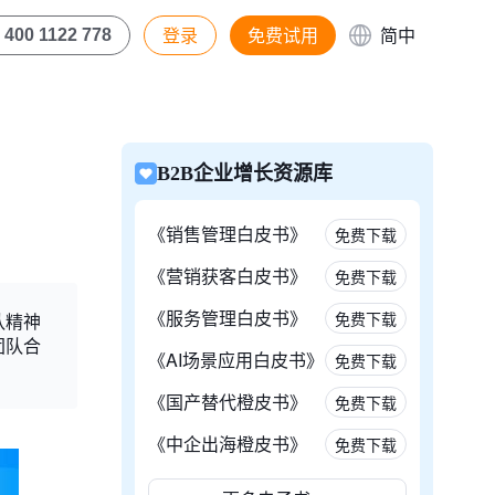
登录
免费试用
简中
400 1122 778
B2B企业增长资源库
《销售管理白皮书》
免费下载
《营销获客白皮书》
免费下载
《服务管理白皮书》
免费下载
队精神
团队合
《AI场景应用白皮书》
免费下载
《国产替代橙皮书》
免费下载
《中企出海橙皮书》
免费下载