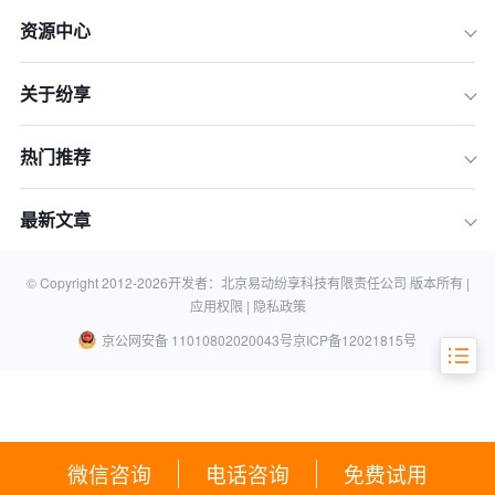
资源中心
一、数字化运营与业务流程优化
关于纷享
二、提升客户体验
三、数字化运营与数据驱动决策
热门推荐
四、市场竞争力
五、数字化运营的未来趋势
最新文章
结论
相关知识
© Copyright 2012-
2026
开发者：北京易动纷享科技有限责任公司 版本所有 |
应用权限 |
隐私政策
京公网安备 11010802020043号
京ICP备12021815号
微信咨询
电话咨询
免费试用