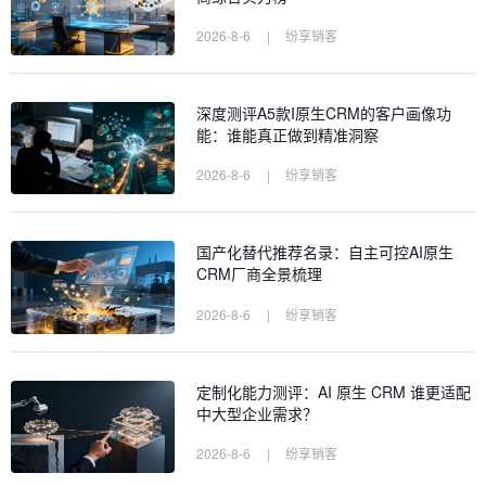
2026-8-6
|
纷享销客
深度测评A5款I原生CRM的客户画像功
能：谁能真正做到精准洞察
2026-8-6
|
纷享销客
国产化替代推荐名录：自主可控AI原生
CRM厂商全景梳理
2026-8-6
|
纷享销客
定制化能力测评：AI 原生 CRM 谁更适配
中大型企业需求？
2026-8-6
|
纷享销客