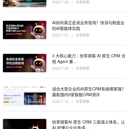
2026-7-28
|
纷享销客
AI如何真正走进业务现场？快消与制造业
的AI智能体实践
2026-7-27
|
纷享销客
3 大核心能力｜纷享销客 AI 原生 CRM 合
规 Agent 重…
2026-7-23
|
纷享销客
适合大型企业的AI原生CRM系统哪家强？
最新国内5家智能CRM测评
2026-7-16
|
纷享销客
纷享销客AI 原生 CRM 三层语义体系，让
AI 听懂企业业务语…