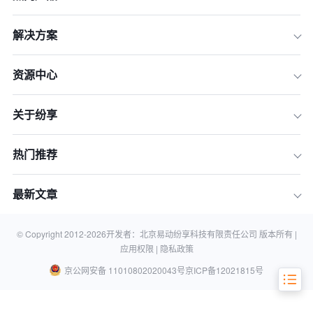
解决方案
资源中心
关于纷享
一、收集客户数据
热门推荐
二、对客户数据进行清洗和分析
三、识别客户群体
最新文章
四、制定客户策略
五、持续优化客户策略
© Copyright 2012-
2026
开发者：北京易动纷享科技有限责任公司 版本所有 |
应用权限 |
隐私政策
京公网安备 11010802020043号
京ICP备12021815号