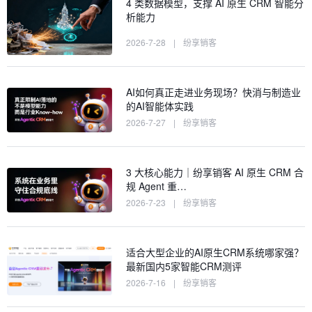
4 类数据模型，支撑 AI 原生 CRM 智能分
析能力
2026-7-28
|
纷享销客
AI如何真正走进业务现场？快消与制造业
的AI智能体实践
2026-7-27
|
纷享销客
3 大核心能力｜纷享销客 AI 原生 CRM 合
规 Agent 重…
2026-7-23
|
纷享销客
适合大型企业的AI原生CRM系统哪家强？
最新国内5家智能CRM测评
2026-7-16
|
纷享销客