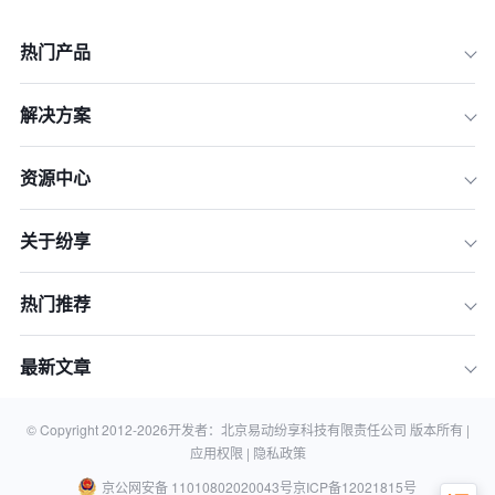
热门产品
解决方案
资源中心
关于纷享
一、收集客户数据
热门推荐
二、识别市场机会
三、竞争对手分析
最新文章
四、分析销售趋势
五、提供相关市场报告
© Copyright 2012-
2026
开发者：北京易动纷享科技有限责任公司 版本所有 |
应用权限 |
隐私政策
京公网安备 11010802020043号
京ICP备12021815号