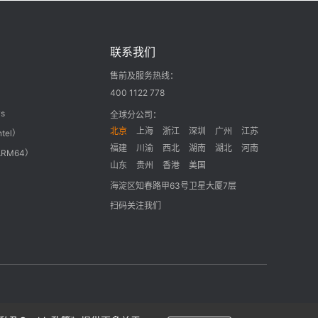
联系我们
售前及服务热线：
400 1122 778
s
全球分公司：
北京
上海
浙江
深圳
广州
江苏
ntel）
福建
川渝
西北
湖南
湖北
河南
ARM64）
山东
贵州
香港
美国
海淀区知春路甲63号卫星大厦7层
扫码关注我们
隐私政策