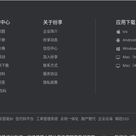
源中心
关于纷享
应用下载
问题
企业简介
ios
手册
纷享动态
Android
价格
信任中心
Window
活动
加入纷享
Mac（I
书下载
联系方式
Mac（
资料
服务协议
问答
隐私政策
M百科
业智能BI
低代码平台
工单管理系统
业财一体化
国产替代
企业出海
销冠100
yright 2012-
2026
开发者：北京易动纷享科技有限责任公司 版本所有 |
应用权限 |