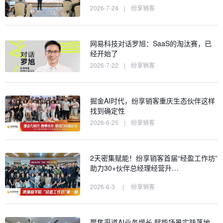
2026-7-24
|
纷享销客
网易科技对话罗旭：SaaS的淘汰赛，已
经开始了
2026-7-22
|
纷享销客
掘金AI时代，纷享销客重庆生态伙伴这样
找到确定性
2026-6-25
|
纷享销客
2天密集赋能！纷享销客首届“经盈工作坊”
助力30+伙伴总经理经营升…
2026-6-3
|
纷享销客
聚焦渠道AI业务增长·赋能场景实践落地，