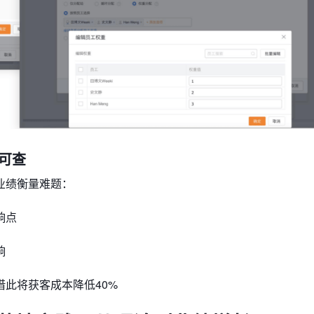
据可查
的业绩衡量难题：
响点
响
业借此将获客成本降低40%