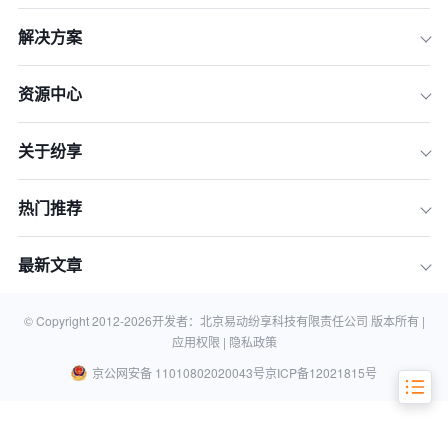
解决方案
资源中心
关于纷享
一、国产 CRM 的优势助力客户裂变
二、国产 CRM 实现客户裂变的具体策
热门推荐
略
三、行业应用案例分析
最新文章
四、总结
五、常见问题及答案
© Copyright 2012-
2026
开发者：北京易动纷享科技有限责任公司 版本所有 |
应用权限 |
隐私政策
京公网安备 11010802020043号
京ICP备12021815号