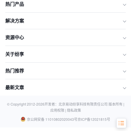
热门产品
解决方案
资源中心
1.高效部署与快速上线
关于纷享
2.灵活定制与高度可扩展性
3.持续更新与动态优化
热门推荐
4.简化运维管理
5.数据安全和合规性
最新文章
结论
相关知识
© Copyright 2012-
2026
开发者：北京易动纷享科技有限责任公司 版本所有 |
应用权限 |
隐私政策
京公网安备 11010802020043号
京ICP备12021815号