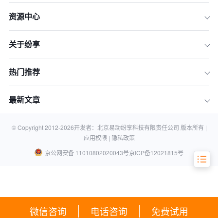
一、明确项目目标和范围
资源中心
二、分析项目特征和需求
关于纷享
三、研究不同的管理方法和框架
四、评估风险和不确定性
热门推荐
五、考虑团队和资源情况
六、与利益相关者沟通
最新文章
七、制定管理方法选择方案
八、实施和监控
© Copyright 2012-
2026
开发者：北京易动纷享科技有限责任公司 版本所有 |
应用权限 |
隐私政策
京公网安备 11010802020043号
京ICP备12021815号
微信咨询
电话咨询
免费试用