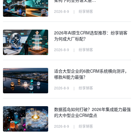
架构下的业务语义层…
2026-8-9
|
纷享销客
2026年AI原生CRM选型推荐：纷享销客
为何成大厂标配？
2026-8-9
|
纷享销客
适合大型企业的6款CRM系统横向测评，
哪款AI能力最强？
2026-8-9
|
纷享销客
数据孤岛如何打破？2026年集成能力最强
的大中型企业CRM盘点
2026-8-9
|
纷享销客