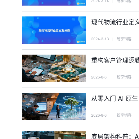
2024-3-14
|
纷享销客
现代物流行业定
2024-3-13
|
纷享销客
重构客户管理逻辑：
2026-8-6
|
纷享销客
从零入门 AI 原
2026-8-6
|
纷享销客
底层架构科普：AI