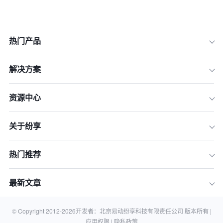
热门产品
解决方案
资源中心
一、目标导向原则
关于纷享
二、专业分工原则
三、层级控制原则
热门推荐
四、协调原则
五、激励原则
最新文章
六、沟通原则
七、变革原则
© Copyright 2012-
2026
开发者：北京易动纷享科技有限责任公司 版本所有 |
应用权限 |
隐私政策