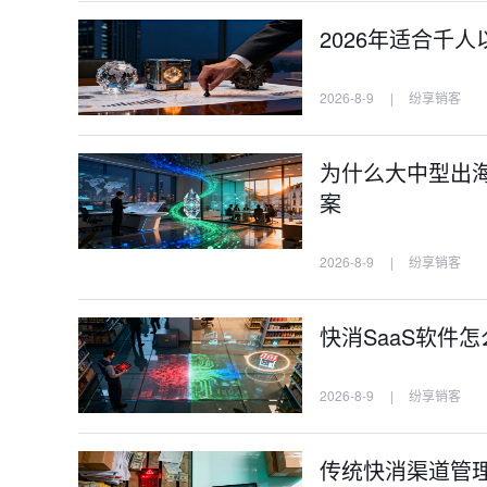
2026年适合千
2026-8-9
|
纷享销客
为什么大中型出海
案
2026-8-9
|
纷享销客
快消SaaS软件怎
2026-8-9
|
纷享销客
传统快消渠道管理